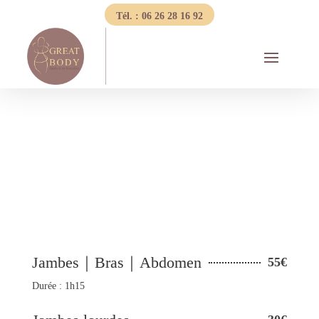
Tél. : 06 26 28 16 92
Jambes｜Bras｜Abdomen
55€
Durée : 1h15